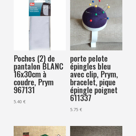
Poches (2) de
porte pelote
pantalon BLANC
épingles bleu
16x30cm à
avec clip, Prym,
coudre, Prym
bracelet, pique
967131
épingle poignet
611337
5.40
€
5.75
€