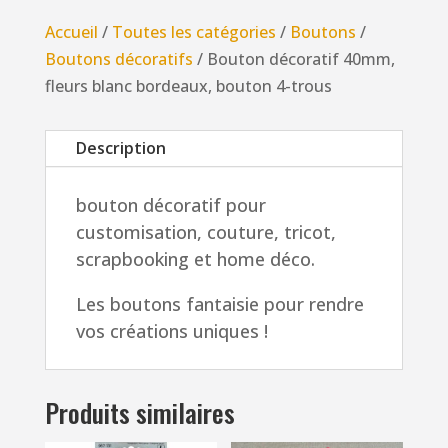
40mm,
Accueil
/
Toutes les catégories
/
Boutons
/
fleurs
Boutons décoratifs
/ Bouton décoratif 40mm,
blanc
fleurs blanc bordeaux, bouton 4-trous
bordeaux,
bouton
Description
4-
trous
bouton décoratif pour
customisation, couture, tricot,
scrapbooking et home déco.
Les boutons fantaisie pour rendre
vos créations uniques !
Produits similaires