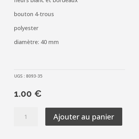
fleurs blanc et bordeaux
bouton 4-trous
polyester
diamètre: 40 mm
UGS :
8093-35
1.00
€
quantité
Ajouter au panier
de
Bouton
décoratif