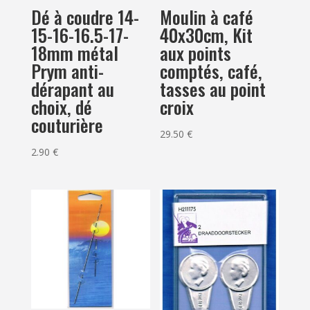
Dé à coudre 14-
Moulin à café
15-16-16.5-17-
40x30cm, Kit
18mm métal
aux points
Prym anti-
comptés, café,
dérapant au
tasses au point
choix, dé
croix
couturière
29.50
€
2.90
€