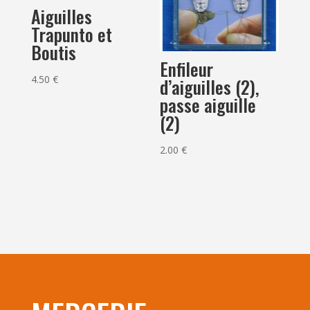
Aiguilles
Trapunto et
Boutis
Enfileur
4.50
€
d’aiguilles (2),
passe aiguille
(2)
2.00
€