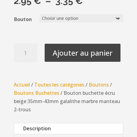
Plage
2.95
€
–
3.35
€
de
prix :
Bouton
2.95 €
à
3.35 €
quantité
Ajouter au panier
de
Bouton
buchette
écru
Accueil
/
Toutes les catégories
/
Boutons
/
beige
Boutons Buchettes
/ Bouton buchette écru
35mm-
beige 35mm-43mm galalithe marbre manteau
43mm
2-trous
galalithe
marbre
Description
manteau