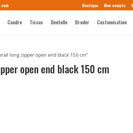
e.com
Boutique
Mon compte
V
Coudre
Tissus
Dentelle
Broder
Customisation
erall long zipper open end black 150 cm”
zipper open end black 150 cm