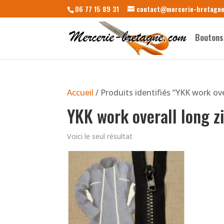
06 77 15 89 31
contact@mercerie-bretagn
Boutons
Accueil
/ Produits identifiés “YKK work ov
YKK work overall long 
Voici le seul résultat