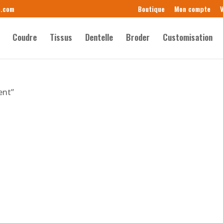
e.com
Boutique
Mon compte
V
Coudre
Tissus
Dentelle
Broder
Customisation
ent”