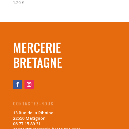
1.20
€
MERCERIE
BRETAGNE
CONTACTEZ-NOUS
13 Rue de la Riboine
22550 Matignon
06 77 15 89 31