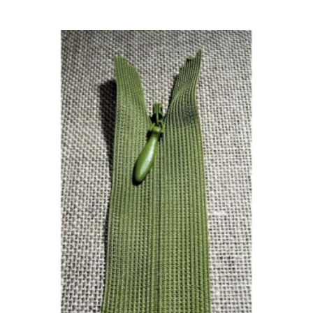
de
prix :
3.25 €
à
4.00 €