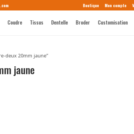
e.com
Boutique
Mon compte
V
Coudre
Tissus
Dentelle
Broder
Customisation
ntre-deux 20mm jaune”
0mm jaune