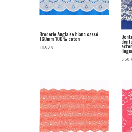
Broderie Anglaise blanc cassé
Dent
160mm 100% coton
dente
exten
10.00
€
linge
5.50