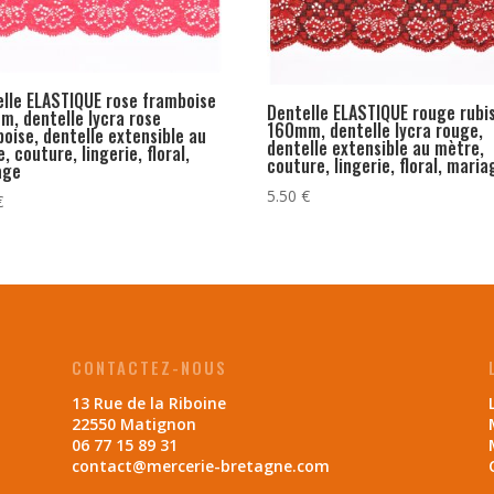
lle ELASTIQUE rose framboise
Dentelle ELASTIQUE rouge rubi
, dentelle lycra rose
160mm, dentelle lycra rouge,
oise, dentelle extensible au
dentelle extensible au mètre,
, couture, lingerie, floral,
couture, lingerie, floral, maria
age
5.50
€
€
CONTACTEZ-NOUS
13 Rue de la Riboine
22550 Matignon
06 77 15 89 31
contact@mercerie-bretagne.com