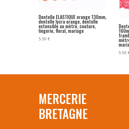
Dentelle ELASTIQUE orange 130mm,
dentelle lycra orange, dentelle
extensible au mètre, couture,
Dente
lingerie, floral, mariage
160mm
framb
5.50
€
mètre
mari
5.50
MERCERIE
BRETAGNE