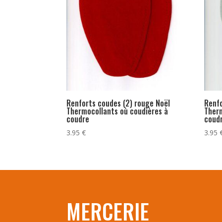
Renforts coudes (2) rouge Noël
Renfo
Thermocollants où coudières à
Therm
coudre
coud
3.95
€
3.95
MERCERIE