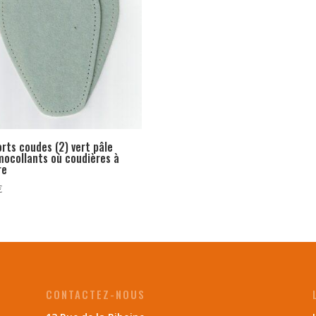
rts coudes (2) vert pâle
ocollants où coudières à
re
€
CONTACTEZ-NOUS