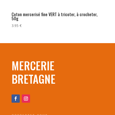
Coton mercerisé fine VERT à tricoter, à crocheter,
50g
3.95
€
MERCERIE
BRETAGNE