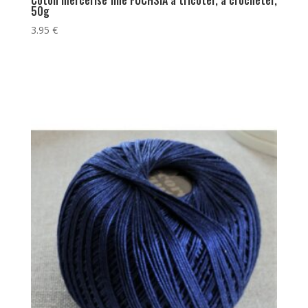
50g
3.95
€