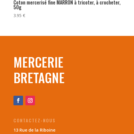
Coton mercerisé fine MARRON à tricoter, à crocheter,
50g
3.95
€
MERCERIE
BRETAGNE
CONTACTEZ-NOUS
13 Rue de la Riboine