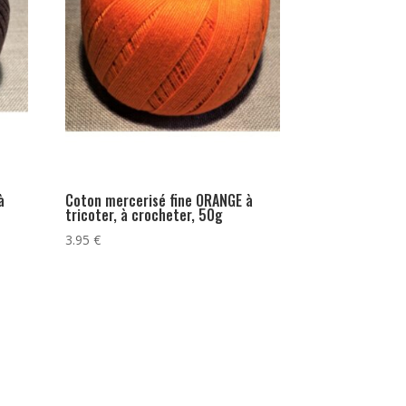
à
Coton mercerisé fine ORANGE à
tricoter, à crocheter, 50g
3.95
€