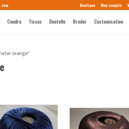
e.com
Boutique
Mon compte
V
Coudre
Tissus
Dentelle
Broder
Customisation
cheter orange”
ge