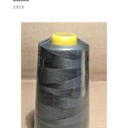
3.95
€