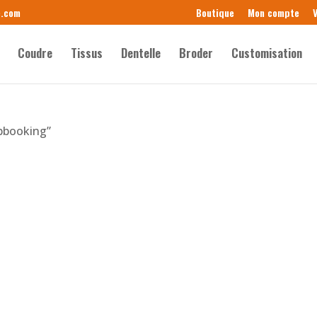
e.com
Boutique
Mon compte
V
Coudre
Tissus
Dentelle
Broder
Customisation
apbooking”