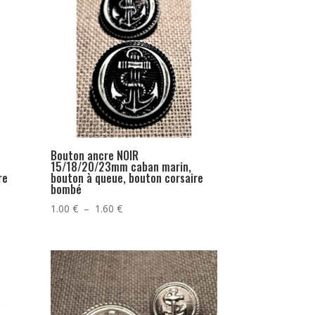
Bouton ancre NOIR
15/18/20/23mm caban marin,
re
bouton à queue, bouton corsaire
bombé
Plage
1.00
€
–
1.60
€
de
prix :
1.00 €
à
1.60 €