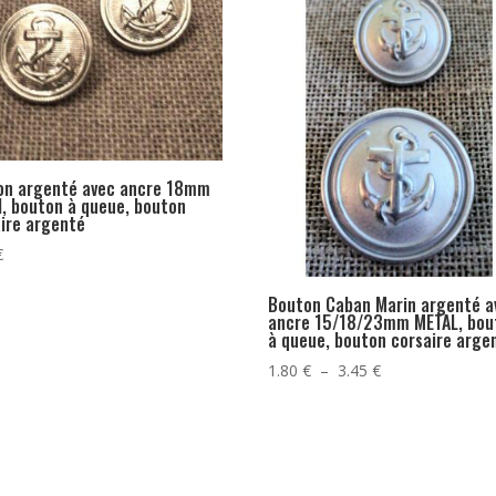
on argenté avec ancre 18mm
, bouton à queue, bouton
ire argenté
€
Bouton Caban Marin argenté a
ancre 15/18/23mm METAL, bou
à queue, bouton corsaire arge
Plage
1.80
€
–
3.45
€
de
prix :
1.80 €
à