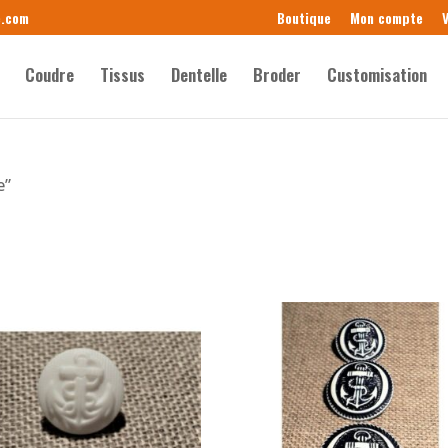
e.com
Boutique
Mon compte
V
Coudre
Tissus
Dentelle
Broder
Customisation
e”