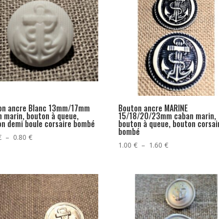
on ancre Blanc 13mm/17mm
Bouton ancre MARINE
 marin, bouton à queue,
15/18/20/23mm caban marin,
on demi boule corsaire bombé
bouton à queue, bouton corsai
bombé
Plage
€
–
0.80
€
Plage
1.00
€
–
1.60
€
de
de
prix :
prix :
0.60 €
1.00 €
à
à
0.80 €
1.60 €