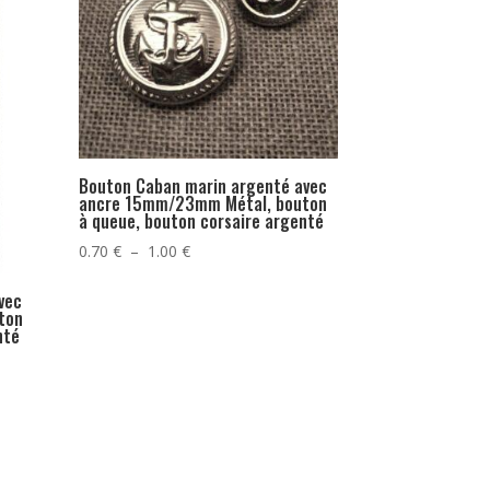
Bouton Caban marin argenté avec
ancre 15mm/23mm Métal, bouton
à queue, bouton corsaire argenté
Plage
0.70
€
–
1.00
€
de
vec
prix :
ton
0.70 €
nté
à
1.00 €