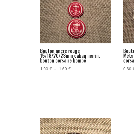
Bouton ancre rouge
Bout
15/18/20/23mm caban marin,
Métal
bouton corsaire bombé
corsa
Plage
1.00
€
–
1.60
€
0.80
de
prix :
1.00 €
à
1.60 €