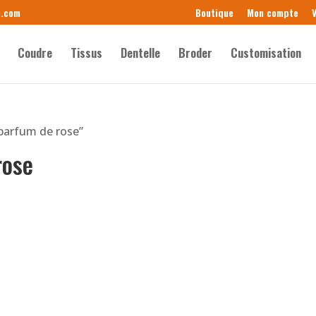
e.com
Boutique
Mon compte
V
Coudre
Tissus
Dentelle
Broder
Customisation
 parfum de rose”
rose