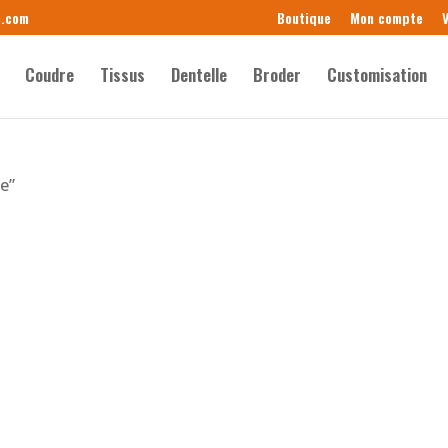
e.com
Boutique
Mon compte
V
Coudre
Tissus
Dentelle
Broder
Customisation
ze”