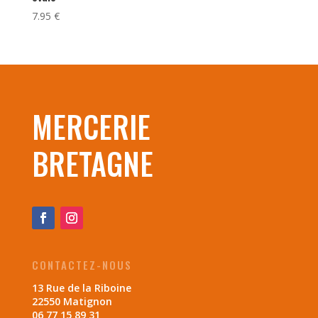
7.95
€
MERCERIE
BRETAGNE
CONTACTEZ-NOUS
13 Rue de la Riboine
22550 Matignon
06 77 15 89 31