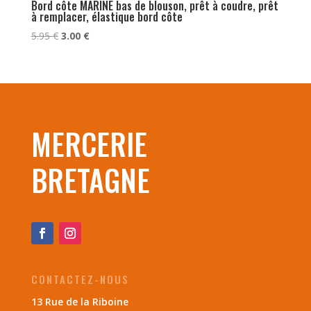
Bord côte MARINE bas de blouson, prêt à coudre, prêt
à remplacer, élastique bord côte
Le
Le
5.95
€
3.00
€
prix
prix
initial
actuel
était :
est :
5.95 €.
3.00 €.
MERCERIE
BRETAGNE
CONTACTEZ-NOUS
13 Rue de la Riboine