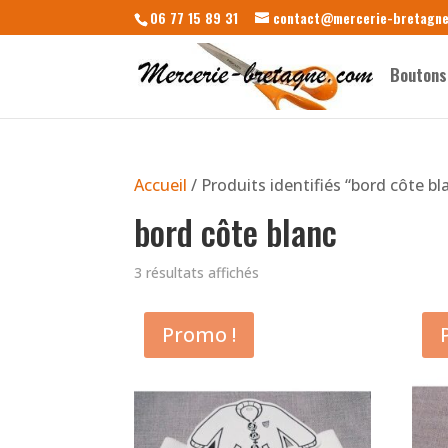
06 77 15 89 31
contact@mercerie-bretagn
Boutons
Accueil
/ Produits identifiés “bord côte bl
bord côte blanc
3 résultats affichés
Promo !