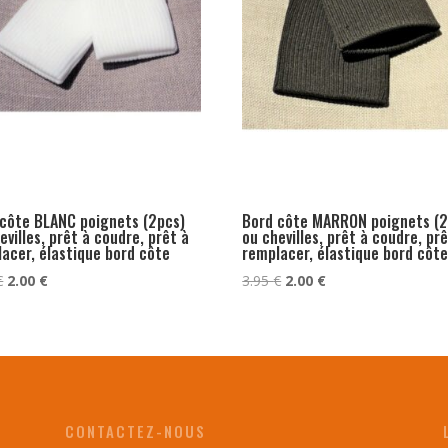
côte BLANC poignets (2pcs)
Bord côte MARRON poignets (2
evilles, prêt à coudre, prêt à
ou chevilles, prêt à coudre, prê
acer, élastique bord côte
remplacer, élastique bord côt
Le
Le
Le
Le
€
2.00
€
3.95
€
2.00
€
prix
prix
prix
prix
initial
actuel
initial
actuel
était :
est :
était :
est :
3.95 €.
2.00 €.
3.95 €.
2.00 €.
CONTACTEZ-NOUS