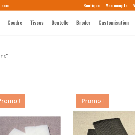
e.com
Boutique
Mon compte
V
Coudre
Tissus
Dentelle
Broder
Customisation
anc”
Promo !
Promo !