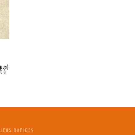
pcs)
t à
e
LIENS RAPIDES