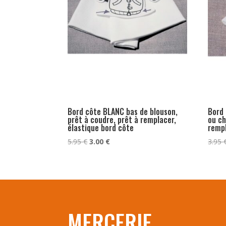
Bord côte BLANC bas de blouson,
Bord 
prêt à coudre, prêt à remplacer,
ou ch
élastique bord côte
rempl
Le
Le
5.95
€
3.00
€
3.95
prix
prix
initial
actuel
était :
est :
5.95 €.
3.00 €.
MERCERIE