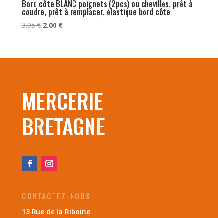
Bord côte BLANC poignets (2pcs) ou chevilles, prêt à
coudre, prêt à remplacer, élastique bord côte
Le
Le
3.95
€
2.00
€
prix
prix
initial
actuel
était :
est :
3.95 €.
2.00 €.
MERCERIE
BRETAGNE
CONTACTEZ-NOUS
13 Rue de la Riboine