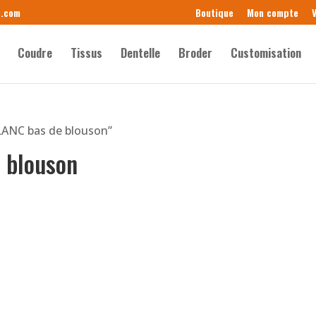
e.com
Boutique
Mon compte
V
Coudre
Tissus
Dentelle
Broder
Customisation
BLANC bas de blouson”
 blouson