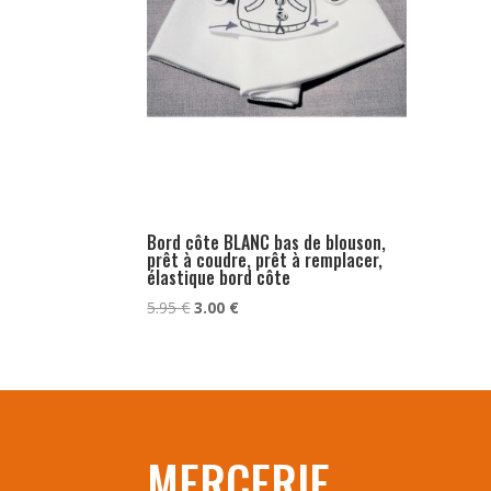
Bord côte BLANC bas de blouson,
prêt à coudre, prêt à remplacer,
élastique bord côte
Le
Le
5.95
€
3.00
€
prix
prix
initial
actuel
était :
est :
5.95 €.
3.00 €.
MERCERIE