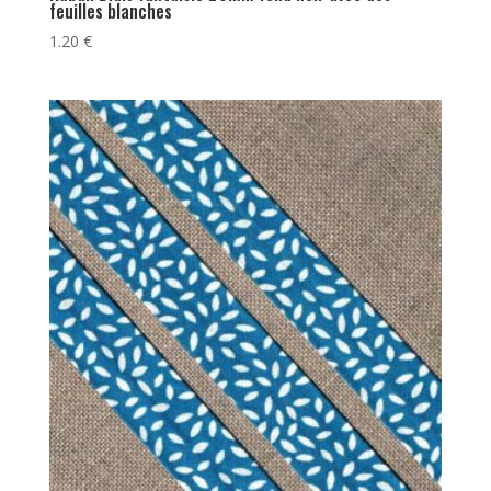
feuilles blanches
1.20
€