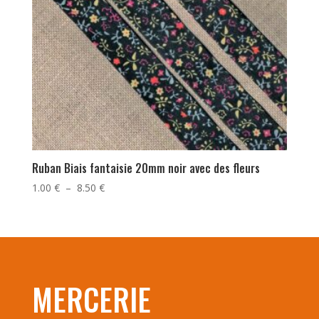
Ruban Biais fantaisie 20mm noir avec des fleurs
Plage
1.00
€
–
8.50
€
de
prix :
1.00 €
à
8.50 €
MERCERIE