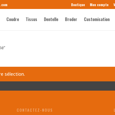
e.com
Boutique
Mon compte
V
Coudre
Tissus
Dentelle
Broder
Customisation
lé”
e sélection.
CONTACTEZ-NOUS