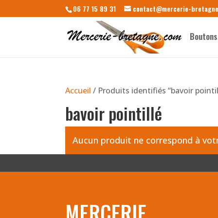
06 77 15 89 31
contact@mercerie-bretagn
Boutons
Accueil
/ Produits identifiés “bavoir pointil
bavoir pointillé
Aucun produit ne correspond à votr
MERCERIE