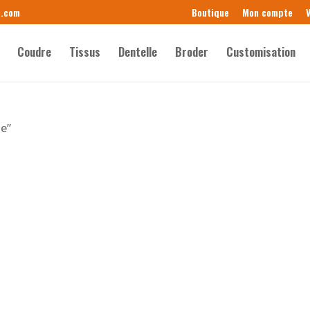
e.com
Boutique
Mon compte
V
Coudre
Tissus
Dentelle
Broder
Customisation
le”