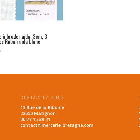
 à broder aida, 3cm, 3
es Ruban aida blanc
€
CONTACTEZ-NOUS
13 Rue de la Riboine
22550 Matignon
06 77 15 89 31
contact@mercerie-bretagne.com