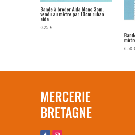
Bande à broder Aida blanc 3cm,
vendu au mètre par 10cm ruban
aida
0.25
€
Bande
mètr
6.50
MERCERIE
BRETAGNE