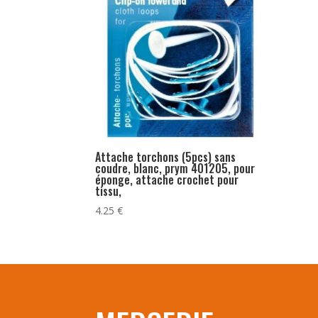
Attache torchons (5pcs) sans
coudre, blanc, prym 401205, pour
éponge, attache crochet pour
tissu,
4.25
€