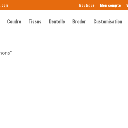
e.com
Boutique
Mon compte
V
Coudre
Tissus
Dentelle
Broder
Customisation
chons”