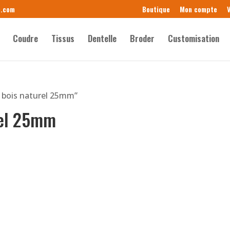
e.com
Boutique
Mon compte
V
Coudre
Tissus
Dentelle
Broder
Customisation
n bois naturel 25mm”
rel 25mm