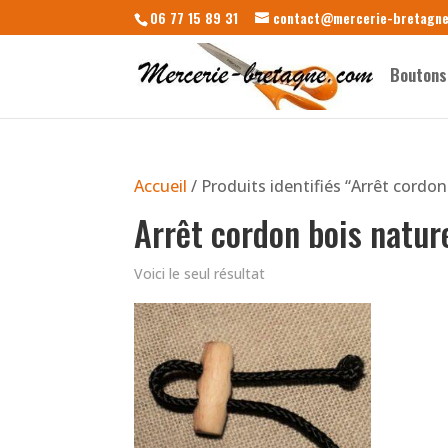
06 77 15 89 31
contact@mercerie-bretagn
Boutons
Accueil
/ Produits identifiés “Arrêt cordo
Arrêt cordon bois natu
Voici le seul résultat