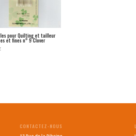
lles pour Quilting et tailleur
es et fines n° 9 Clover
€
CONTACTEZ-NOUS
13 Rue de la Riboine