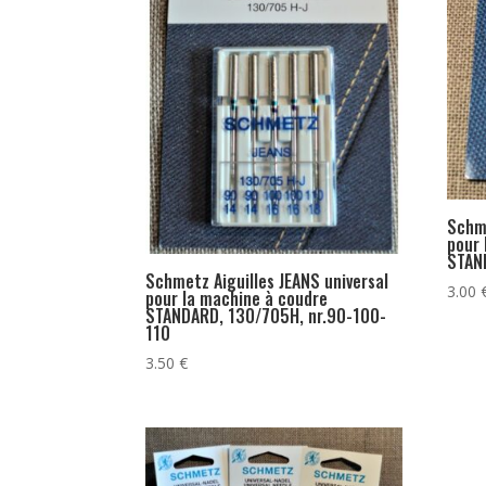
Schme
pour 
STAN
Schmetz Aiguilles JEANS universal
3.00
pour la machine à coudre
STANDARD, 130/705H, nr.90-100-
110
3.50
€