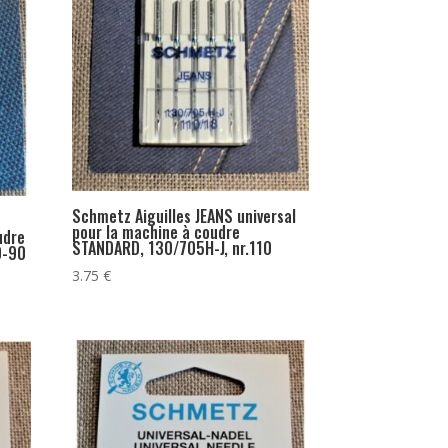
Schmetz Aiguilles JEANS universal
pour la machine à coudre
udre
STANDARD, 130/705H-J, nr.110
0-90
3.75
€