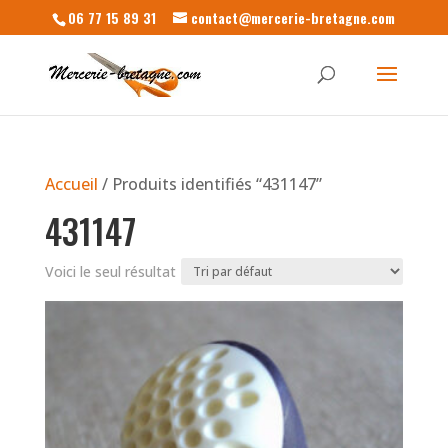
06 77 15 89 31
contact@mercerie-bretagne.com
Accueil
/ Produits identifiés “431147”
431147
Voici le seul résultat