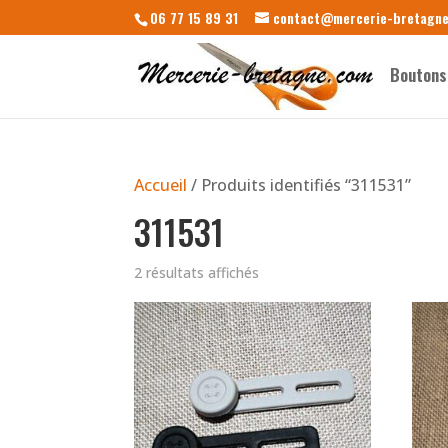
06 77 15 89 31
contact@mercerie-bretagn
Boutons
Accueil
/ Produits identifiés “311531”
311531
2 résultats affichés