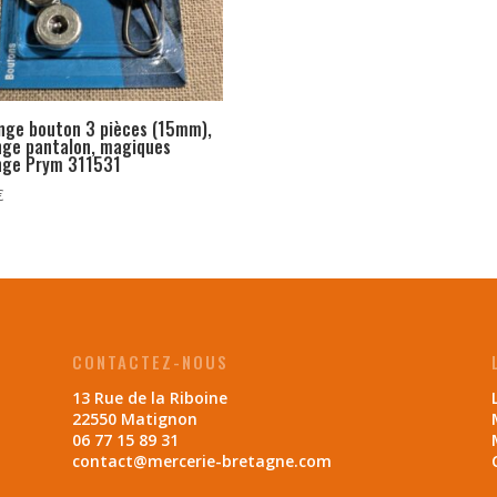
nge bouton 3 pièces (15mm),
nge pantalon, magiques
onge Prym 311531
€
CONTACTEZ-NOUS
13 Rue de la Riboine
22550 Matignon
06 77 15 89 31
contact@mercerie-bretagne.com