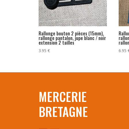
Rallonge bouton 2 pièces (15mm),
Rallo
rallonge pantalon, jupe blanc / noir
rallo
extension 2 tailles
rall
3.95
€
6.95
MERCERIE
BRETAGNE