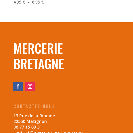
Plage
4.95
€
–
6.95
€
de
prix :
4.95 €
à
6.95 €
MERCERIE
BRETAGNE
CONTACTEZ-NOUS
13 Rue de la Riboine
22550 Matignon
06 77 15 89 31
contact@mercerie-bretagne.com