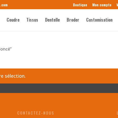
e.com
Boutique
Mon compte
V
Coudre
Tissus
Dentelle
Broder
Customisation
foncé”
e sélection.
CONTACTEZ-NOUS