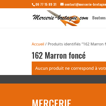
06 77 15 89 31
contact@mercerie-bretagn
Boutons
Accueil
/ Produits identifiés “162 Marron 
162 Marron foncé
Aucun produit ne correspond à votr
MERCERIE